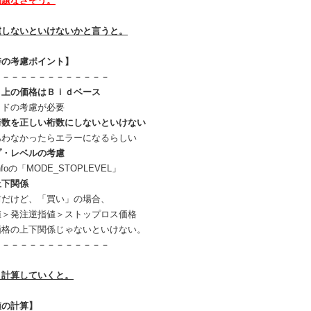
問題なさそう。
慮しないといけないかと言うと。
時の考慮ポイント】
－－－－－－－－－－－－－
ト上の価格はＢｉｄベース
ドの考慮が必要
桁数を正しい桁数にしないといけない
なかったらエラーになるらしい
プ・レベルの考慮
foの「MODE_STOPLEVEL」
上下関係
けど、「買い」の場合、
発注逆指値＞ストップロス価格
の上下関係じゃないといけない。
－－－－－－－－－－－－－
、計算していくと。
値の計算】