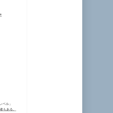
と
、
レベル」
Ｘ業者もある。