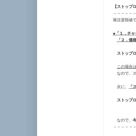
【ストップ
－－－－－
発注逆指値
●「１．チ
「２．価
ストップ
この場合
なので、ス
次に、
「
ストップ
＝100
なので、
－－－－－