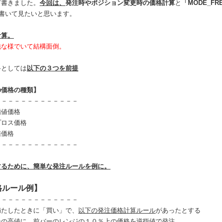
て
書きました。
今回は、
発注時やポジション変更時の価格計算
と
「MODE_FR
書いて見たいと思います。
計算。
純な様でいて結構面倒。
格としては
以下の３つを前提
の価格の種類】
－－－－－－－－－－－－－
指値価格
プロス価格
値価格
－－－－－－－－－－－－－
するために、簡単な発注ルールを例に。
格ルール例】
－－－－－－－－－－－－－
満たしたときに「買い」で、
以下の発注価格計算ルール
があったとする
ーの高値に、前バーのレンジの１０％上の価格を逆指値で発注