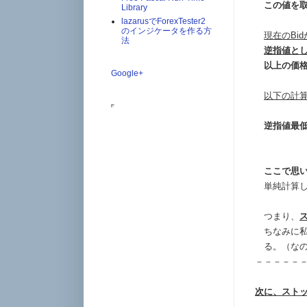
この値を取得す
Library
lazarusでForexTester2
のインジケータを作る方
現在のBi
法
逆指値と
以上の価
Google+
以下の計
逆指値最
＝100
ここで思
単純計算した
つまり、
ちなみに私
る。（なの
－－－－－
次に、スト