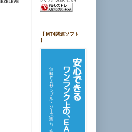
クリック↓お願いします！
EEZELEVE
【 MT4関連ソフト
】