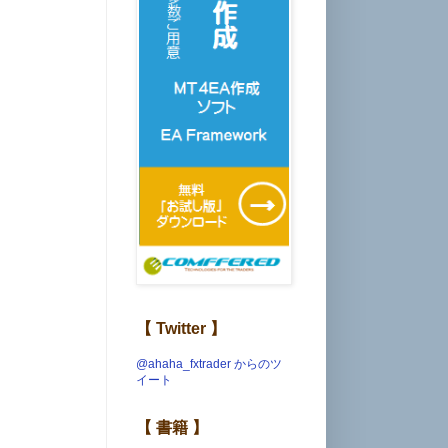
【 Twitter 】
@ahaha_fxtrader からのツ
イート
【 書籍 】