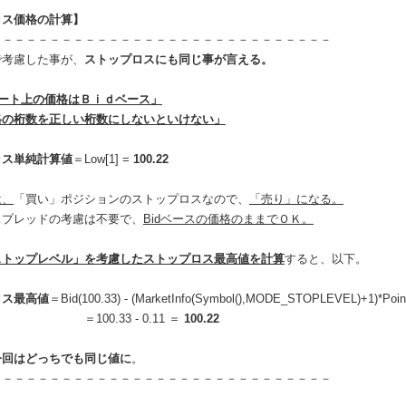
ロス価格の計算】
－－－－－－－－－－－－－－－－－－－－－－－－－－－－－
で考慮した事が、
ストップロスにも同じ事が言える。
ャート上の価格はＢｉｄベース」
格の桁数を正しい桁数にしないといけない」
ロス単純計算値
＝Low[1] =
100.22
は、
「買い」ポジションのストップロスなので、
「売り」になる。
プレッドの考慮は不要で、
Bidベースの価格のままでＯＫ。
ストップレベル」を考慮したストップロス最高値を計算
すると、以下。
ロス最高値
＝Bid(100.33) - (MarketInfo(Symbol(),MODE_STOPLEVEL)+1)*Poin
.33 - 0.11 ＝
100.22
今回はどっちでも同じ値に
。
－－－－－－－－－－－－－－－－－－－－－－－－－－－－－