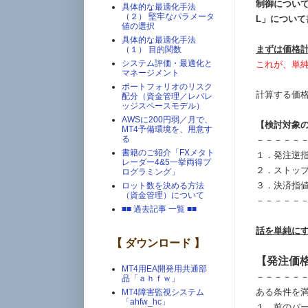
制御につい
具体的な最適化手法
（２） 堅牢なパラメータ
L」について
値の選択
具体的な最適化手法
まずは価格
（１） 目的関数
システム評価・最適化と
これが、単
マネージメント
ポートフォリオのリスク
計算する価
配分（資金管理／レバレ
ッジスペースモデル）
AWSに200円弱／月で、
【検討対象
MT4予備環境を、用意す
る
－－－－－
書籍のご紹介「FXメタト
１．発注逆
レーダー4&5一挙両得プ
２．ストッ
ログラミング」
３．決済指
ロット数を決める方法
（資金管理）について
－－－－－
■■ 過去記事 一覧 ■■
話を単純に
【 ダウンロード 】
【発注価
MT4用EA開発用共通部
－－－－－
品「ａｈｆｗ」
ある条件を
MT4障害監視システム
「ahfw_hc」
１．前のバ