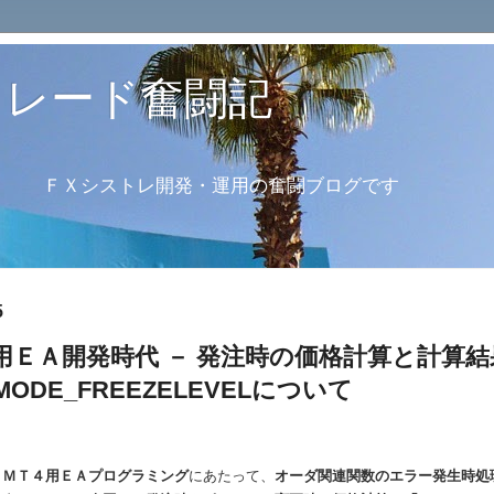
トレード奮闘記
・運用の奮闘ブログです
5
用ＥＡ開発時代 － 発注時の価格計算と計算
ODE_FREEZELEVELについて
、
ＭＴ４用ＥＡプログラミング
にあたって、
オーダ関連関数のエラー発生時処