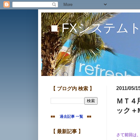
■ FXシステム
ＦＸシストレ開発
2011/05/1
【 ブログ内 検索 】
ＭＴ４
ック＋M
■■
過去記事 一覧
■■
【 最新記事 】
さて前回は