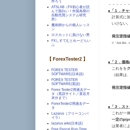
作ろう
－－－－－
ATSLAB（FX初心者が読
●「１．チャ
んで面白い！外国為替の
自動売買システム研究
計算式に加
所）
いけない。
魔術師からの個人レッス
ン
ロスカットに負けない男
発注逆指
FXしすてむとれーどらい
※「Ask-Bid」
ふ
【 ForexTester2 】
●「２．価
これをを
FOREX TESTER
SOFTWARE(日本語)
（結果は、
FOREX TESTER
SOFTWARE(英語)
発注逆指
Forex Tester2用過去デー
タ（英語サイト／直近月
末分まで）
ForexTester2用過去デー
●「３．ス
タ
これが一体
Lazarus（フリーコンパ
イラ）
一定のpi
lazarus wiki(日本語)
は業者によ
Free Pascal Run-Time