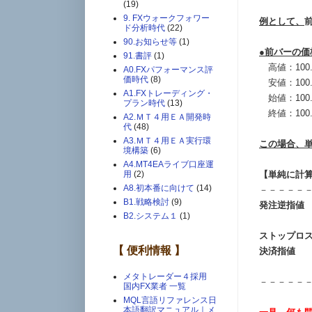
(19)
9. FXウォークフォワー
例として、
ド分析時代
(22)
90.お知らせ等
(1)
●前バーの価
91.書評
(1)
高値：100.
A0.FXパフォーマンス評
価時代
(8)
安値：100.
A1.FXトレーディング・
始値：100.
プラン時代
(13)
終値：100.
A2.ＭＴ４用ＥＡ開発時
代
(48)
A3.ＭＴ４用ＥＡ実行環
この場合、
境構築
(6)
A4.MT4EAライブ口座運
【単純に計
用
(2)
A8.初本番に向けて
(14)
－－－－－
B1.戦略検討
(9)
発注逆指値
：
B2.システム１
(1)
= 100.
ストップロ
【 便利情報 】
決済指値
：Hi
= 100.
メタトレーダー４採用
－－－－－
国内FX業者 一覧
MQL言語リファレンス日
本語翻訳マニュアル｜メ