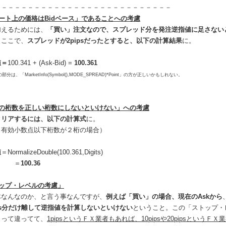
－－－－－－－－－－－－－－－－－－－－－－－－－－－
ート上の価格はBidベース」であることへの考慮
えるためには、
「買い」注文なので、スプレッド分を発注逆指値に足さない
ここで、
スプレッドが2pipsだったとすると、以下の計算結果
に。
値＝
100.341 + (Ask-Bid) =
100.361
の部分は、「MarketInfo(Symbol(),MODE_SPREAD)*Point」の方が正しいかもしれない。
格の桁数を正しい桁数にしないといけない」への考慮
クリアするには、以下の計算式
に。
有効小数点以下桁数が２桁の場合）
値
＝NormalizeDouble(100.361,Digits)
＝
100.36
トップ・レベルの考慮」
なんなのか、と言う事なんですが、
例えば「買い」の場合、現在のAskから
ps分だけ離して逆指値を計算しないといけない
ということ。この「ストップ・
って違ってて、
1pipsというＦＸ業者もあれば、10pipsや20pipsというＦ