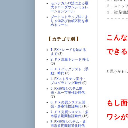
モンテカルロ法による最
２．ストッ
大ドローダウンシミュレ
ーションツール
３．決済指
ブートストラップ法によ
－－－－－
りｐ値及び信頼区間を求
めるツール
こんな
【 カテゴリ別 】
できる
1. FXトレードを始める
まで
(3)
2. ＦＸ裁量トレード時代
(6)
3. ＦＸバックテスト（手
と思うかも
動）時代
(3)
4. FXストラテジ実行・
プログラミング時代
(9)
5. FX売買システム開
発・単一市場検証時代
(7)
もし面
6. ＦＸ売買システム開
発・多市場検証時代
(10)
7. ＦＸ売買システム・多
ワシが
市場多期間検証時代
(16)
8. FX売買システム・多
市場多期間最適化時代