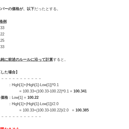
前バーの価格が、以下
だったとする。
格例
33
22
25
33
単純に前述のルールに沿って計算
すると。
算した場合】
－－－－－－－－－－－－
High[1]+(High[1]-Low[1])*0.1
33+(100.33-100.22)*0.1 =
100.341
ス価格
：Low[1] =
100.22
gh[1]+(High[1]-Low[1])/2.0
33+(100.33-100.22)/2.0 =
100.385
－－－－－－－－－－－－