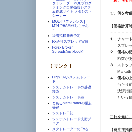
一見、何も
タトレーダーMQLプログ
ラミング自動売買システ
ム作成サイト メタシス・
で、
何を考
シーカー
MQL4リファレンス |
MT4でEA自作しちゃお
【価格計算
～
－－－－－
経済指標発表予定
１．チャー
FX会社スプレッド実績
スプレッ
Forex Broker
Spreads(myfxbook)
２．価格の
桁数があわ
３．ストッ
【 リンク 】
MarketIn
High FAIシステムトレー
４．価格の
ド
当たり前だ
システムトレードの基礎
決済指値＞
知識
という価格
システムトレード録
とあるMetaTraderの備忘
－－－－－
秘録
シストレ日記
これを元に
システムトレード技術ブ
ログ
メタトレーダーのEAを
【発注逆指