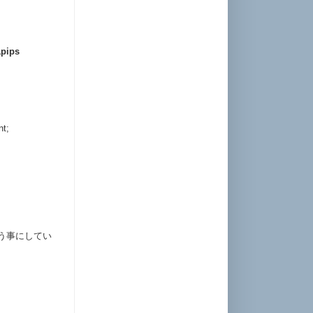
ips
t;
う事にしてい