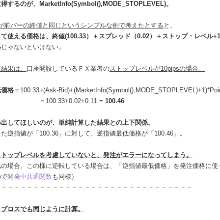
るのが、MarketInfo(Symbol(),MODE_STOPLEVEL)。
dが前バーの終値と同じというシンプルな例で考えたとする
と、
して使える価格は、
終値(100.33）＋スプレッド（0.02）＋ストップ・レベル+1p
格
じゃないといけない。
算結果は、
口座開設しているＦＸ業者の
ストップレベルが10pipsの場合。
低価格
＝100.33+(Ask-Bid)+(MarketInfo(Symbol(),MODE_STOPLEVEL)+1)*Poin
.33+0.02+0.11 =
100.46
い出してほしいのが、単純計算した結果との上下関係。
逆指値が「100.36」に対して、逆指値最低価格が「100.46」。
ストップレベルを考慮していないと、発注がエラーになってしまう。
の場合、この様に逆転している場合は、「逆指値最低価格」を発注価格に使
で
開発中共通関数
も同様）
－－－－－－－－－－－－－－－－－－－－－－－－－－－－－－－
ップロスでも同じように計算。