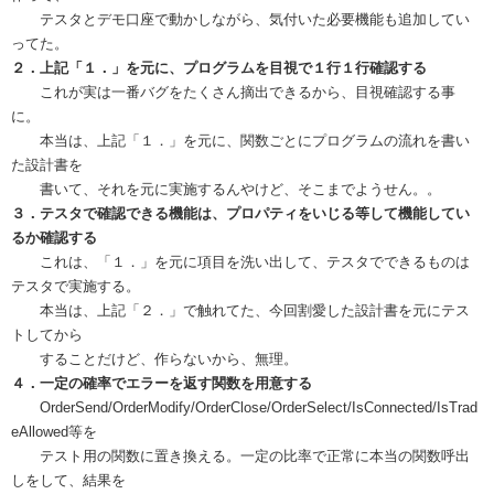
テスタとデモ口座で動かしながら、気付いた必要機能も追加してい
ってた。
２．上記「１．」を元に、プログラムを目視で１行１行確認する
これが実は一番バグをたくさん摘出できるから、目視確認する事
に。
本当は、上記「１．」を元に、関数ごとにプログラムの流れを書い
た設計書を
書いて、それを元に実施するんやけど、そこまでようせん。。
３．テスタで確認できる機能は、プロパティをいじる等して機能してい
るか確認する
これは、「１．」を元に項目を洗い出して、テスタでできるものは
テスタで実施する。
本当は、上記「２．」で触れてた、今回割愛した設計書を元にテス
トしてから
することだけど、作らないから、無理。
４．一定の確率でエラーを返す関数を用意する
OrderSend/OrderModify/OrderClose/OrderSelect/IsConnected/IsTrad
eAllowed等を
テスト用の関数に置き換える。一定の比率で正常に本当の関数呼出
しをして、結果を