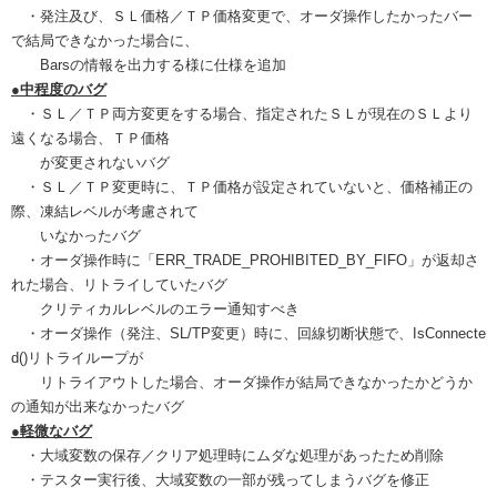
・発注及び、ＳＬ価格／ＴＰ価格変更で、オーダ操作したかったバー
で結局できなかった場合に、
Barsの情報を出力する様に仕様を追加
●中程度のバグ
・ＳＬ／ＴＰ両方変更をする場合、指定されたＳＬが現在のＳＬより
遠くなる場合、ＴＰ価格
が変更されないバグ
・ＳＬ／ＴＰ変更時に、ＴＰ価格が設定されていないと、価格補正の
際、凍結レベルが考慮されて
いなかったバグ
・オーダ操作時に「ERR_TRADE_PROHIBITED_BY_FIFO」が返却さ
れた場合、リトライしていたバグ
クリティカルレベルのエラー通知すべき
・オーダ操作（発注、SL/TP変更）時に、回線切断状態で、IsConnecte
d()リトライループが
リトライアウトした場合、オーダ操作が結局できなかったかどうか
の通知が出来なかったバグ
●軽微なバグ
・大域変数の保存／クリア処理時にムダな処理があったため削除
・テスター実行後、大域変数の一部が残ってしまうバグを修正