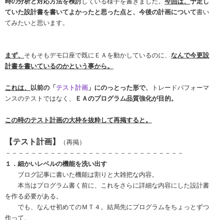
時の分析と対応方法を検討
している様子を書きました。
今回は、
予定し
ていた設計書を書いてよかったと思った点と、今後の計画について
書い
てみたいと思います。
まず、
そもそもデモ口座で既にＥＡを動かしているのに、
なんで今更設
計書を書いているのかという事から。
これは、
以前の「
テスト計画
」にのっとった形で、
トレードパフォーマ
ンスのテストではなく、
ＥＡのプログラム品質強化が目的。
この時のテスト計画の大枠を抜粋して再掲すると。
【テスト計画】
（再掲）
－－－－－－－－－－－－－－－－－－－－－－－－－－－－
１．細かいレベルの機能を洗い出す
ブログ記事に書いた機能は割りと大雑把な内容。
本当はプログラム書く前に、これをさらに詳細な内容にした設計書
を作る必要がある。
でも、なんせ初めてのＭＴ４。結局先にプログラムをちょっとずつ
作って、