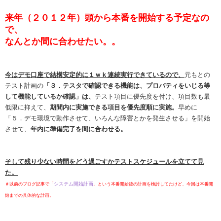
来年（２０１２年）頭から本番を開始する予定なの
で、
なんとか間に合わせたい。。
今はデモ口座で結構安定的に１ｗｋ連続実行できているので、
元もとの
テスト計画の
「３．テスタで確認できる機能は、プロパティをいじる等
して機能しているか確認」は、
テスト項目に優先度を付け、項目数も最
低限に抑えて、
期間内に実施できる項目を優先度順に実施。
早めに
「５．デモ環境で動作させて、いろんな障害とかを発生させる」を開始
させて、
年内に準備完了を間に合わせる。
そして残り少ない時間をどう過ごすかテストスケジュールを立てて見
た。
システム開始計画
＃以前のブログ記事で「
」という本番開始後の計画を検討してたけど、今回は本番開
始までの具体的な計画。