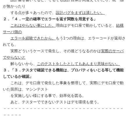
が無かったり
する点が多々あったので、
設計バグをまずは潰したい。
２．「４．一定の確率でエラーを返す関数を用意する」
これはやらない事にした。
理由はデモ口座で動かしていると、
結構
サーバ側の
エラーを経験できたから。
もう1つの理由は、エラーコードが返却さ
れても、
実際どういうケースで発生し、その後どうなるのかは
実際のサーバ
でやらないと
解らないから、
このテストをしたとしてもあんまり意味がない。
３．「３．テスタで確認できる機能は、プロパティをいじる等して機能
しているか確認」
これは、デモ口座で発生した事象を整理して、実際にデモ口座で動
いた箇所は、マシンテスト
を実施しない様にする事で、効率化を図る。
あと、テスターでできないテストはデモ環境も使う。
－－－－－－－－－－－－－－－－－－－－－－－－－－－－－－－－
－－－－－