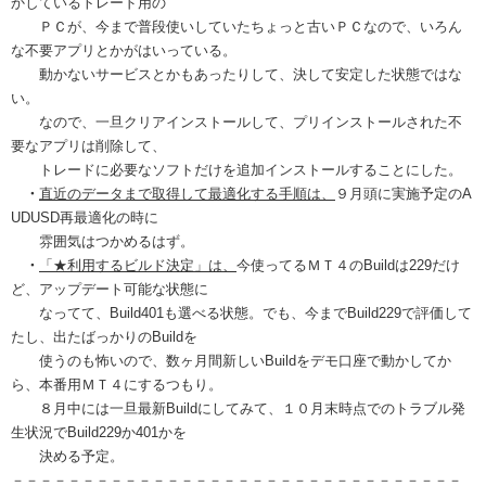
かしているトレード用の
ＰＣが、今まで普段使いしていたちょっと古いＰＣなので、いろん
な不要アプリとかがはいっている。
動かないサービスとかもあったりして、決して安定した状態ではな
い。
なので、一旦クリアインストールして、プリインストールされた不
要なアプリは削除して、
トレードに必要なソフトだけを追加インストールすることにした。
・
直近のデータまで取得して最適化する手順は、
９月頭に実施予定のA
UDUSD再最適化の時に
雰囲気はつかめるはず。
・
「★利用するビルド決定」は、
今使ってるＭＴ４のBuildは229だけ
ど、アップデート可能な状態に
なってて、Build401も選べる状態。でも、今までBuild229で評価して
たし、出たばっかりのBuildを
使うのも怖いので、数ヶ月間新しいBuildをデモ口座で動かしてか
ら、本番用ＭＴ４にするつもり。
８月中には一旦最新Buildにしてみて、１０月末時点でのトラブル発
生状況でBuild229か401かを
決める予定。
－－－－－－－－－－－－－－－－－－－－－－－－－－－－－－－－