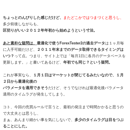
ちょっとのんびりした感じだけど、
またどこかではつまづくと思うし、
多少前後しながらも、
区切りがいい２０１２年年初から始めようという寸法。
あと素朴な疑問は、
最適化で使うForexTester2の過去データ
は１ヶ月毎
に入手可能だけど、
２０１１年末までのデータ取得できるタイミングは
いつ？
って点。つまり、サイト上では「毎月1日に各月のデータベースを
更新します。」と書いてあるけど、
年初でも同じ？という疑問。
これが事実なら、
１月１日はマーケットが閉じてるみたいなので、１月
２日から最適化後の
パラメータを適用できそう
だけど、そうでなければ最適化後パラメータ
適用のタイムラグが発生してしまう。
コト、今回の売買ルールで言うと、最初の発注まで時間かかると思うの
で大丈夫とは思うし、
まぁ、あんまり細かい事を気にしないで、
多少のタイムラグは目をつぶ
ることにした。