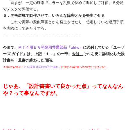
返すが、一定の確率でエラーを乱数で決めて返却して評価。５分足
でテスタで評価する。
５．デモ環境で動作させて、いろんな障害とかを発生させる
これで実際の擬似障害とかを発生させたり、想定している運用手順
を実際にしてみたりする。
－－－－－－－－－－－－－－－－－－－－－
今まで、
ＭＴ４用ＥＡ開発用共通部品「ahfw」
に添付していた「ユーザ
ーズ ガイド」は、上記「１．」の一部。
今は、
それを
更に詳細化した設
計書を一旦書き終わった段階。
ＰＣ障害対応時の設計漏れ
＃以前の記事の「
」に関する設計書への反映はまだだけど。。
じゃあ、「設計書書いて良かった点」ってなんなん
や？
って事なんですが、