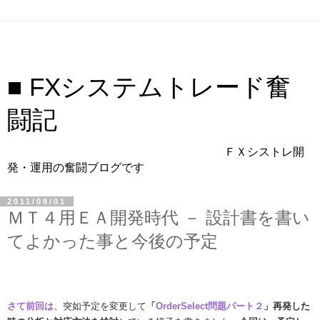
■ FXシステムトレード奮
闘記
ＦＸシストレ開
発・運用の奮闘ブログです
2011/08/01
ＭＴ４用ＥＡ開発時代 － 設計書を書い
てよかった事と今後の予定
さて前回は、
突如予定を変更して
「
OrderSelect問題パート２
」再発した