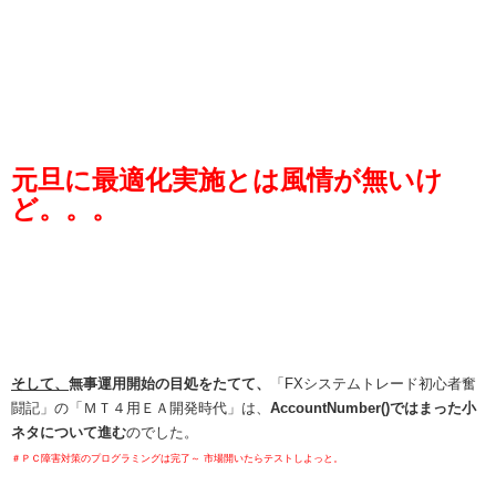
元旦に最適化実施とは風情が無いけ
ど。。。
そして、
無事運用開始の目処をたてて、
「FXシステムトレード初心者奮
闘記」の「ＭＴ４用ＥＡ開発時代」は、
AccountNumber()ではまった小
ネタについて進む
のでした。
＃ＰＣ障害対策のプログラミングは完了～ 市場開いたらテストしよっと。