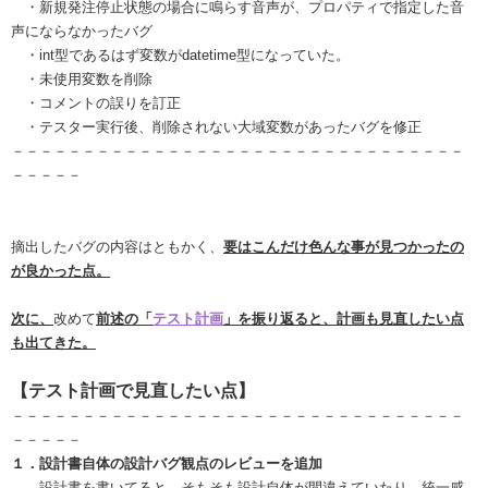
・新規発注停止状態の場合に鳴らす音声が、プロパティで指定した音
声にならなかったバグ
・int型であるはず変数がdatetime型になっていた。
・未使用変数を削除
・コメントの誤りを訂正
・テスター実行後、削除されない大域変数があったバグを修正
－－－－－－－－－－－－－－－－－－－－－－－－－－－－－－－－
－－－－－
摘出したバグの内容はともかく、
要はこんだけ色んな事が見つかったの
が良かった点。
次に、
改めて
前述の「
テスト計画
」を振り返ると、計画も見直したい点
も出てきた。
【テスト計画で見直したい点】
－－－－－－－－－－－－－－－－－－－－－－－－－－－－－－－－
－－－－－
１．設計書自体の設計バグ観点のレビューを追加
設計書を書いてると、そもそも設計自体が間違えていたり、統一感