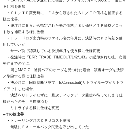
・EAInitがFALSEを返却した場合、クリティカルレベルのエラー通知す
る仕様を追加
・ＳＬ／ＴＰ変更時に、ＥＡから渡されたＳＬ／ＴＰ価格を補正する
様に改善。
・発注時にＥＡから指定された発注価格／ＳＬ価格／ＴＰ価格／ロッ
ト数を補正する様に改善
・トレードログ出力時のファイル名の年月に、決済時のＰＣ時刻を使
用していたが、
サーバ側で認識している決済年月を使う様に仕様変更
・発注時に「ERR_TRADE_TIMEOUT/142/143」が返却された後、次回
発注までの間に、
同じMAGIC＋通貨ペアのオーダを見つけた場合、該当オーダを決済
／削除する様に仕様改善
・決済時に、回線切断状態で、IsConnected()リトライループがリトラ
イアウトした場合、
決済をリトライせずに一旦次ティックデータ受信を待ってしまう仕
様だったのを、再度決済を
リトライする様に仕様を変更
●その他改善
・トレーリング時のＣＰＵコスト削減
無駄にＥＡコールバック関数を呼び出していた