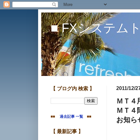
■ FXシステム
ＦＸシストレ開発
2011/12/2
【 ブログ内 検索 】
ＭＴ４
ＭＴ４
■■
過去記事 一覧
■■
お知ら
【 最新記事 】