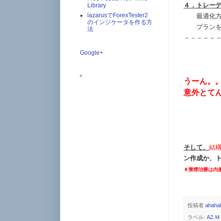
４．トレー
Library
lazarusでForexTester2
最適化方式
のインジケータを作る方
プランを見
法
－－－－－
Google+
うーん。
意外とて
そして、
結
ン作成か、
＃禁煙治療は内
投稿者
ahaha
ラベル:
A2