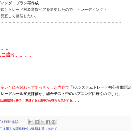
ディング・プラン再作成
とトレード対象通貨ペアを変更したので、トレーディング・
直して整理したい。
－－－－－－－－－－－－－－－－－－－－－－－－－－－－－－－－－
。。。
んこ盛り。。。。
構空いたにも関わらずあっさりした内容で
「FXシステムトレード初心者奮闘
トレードルール変更評価か、総合テスト中のハプニングに続く
のでした。
服治療期間も終了！ 禁煙すると集中力が落ちた気がする。。。
Fx
時刻:
9:30
.ＭＴ４用ＥＡ開発時代
,
A8.初本番に向けて