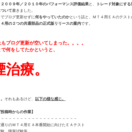
、
２００９年／２０１０年のパフォーマンス評価結果
と、
トレード対象にする
について
書きました。
までブログ更新せずに
何をやっていたのか
という話と、ＭＴ４用ＥＡのテスト
Ｔ４用の２つの共通部品の正式版リリースの案内
です。
上もブログ更新が空いてしまった。。。。
まで何をしてたかというと、
煙治療。
う。
それもあるけど、
以下の様な感じ。
グ投稿時からの作業】
－－－－－－－－－－－－－－－－－－－－－
定通りのＭＴ４用ＥＡ本番開始に向けたＥＡテスト
験、障害試験等