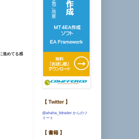
に進めてる感
【 Twitter 】
@ahaha_fxtrader からのツ
イート
【 書籍 】