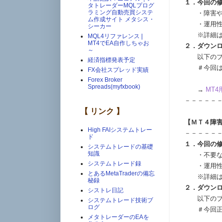
１．今回の
タトレーダーMQLプログ
ラミング自動売買システ
・障害や過
ム作成サイト メタシス・
・運用性
シーカー
※詳細はダ
MQL4リファレンス |
MT4でEA自作しちゃお
２．ダウン
～
以下のブロ
経済指標発表予定
＃今回は正
FX会社スプレッド実績
Forex Broker
Spreads(myfxbook)
→
MT4
－－－－－
【 リンク 】
【ＭＴ４障害
High FAIシステムトレー
－－－－－
ド
１．今回の
システムトレードの基礎
知識
・不要なメ
システムトレード録
・運用性
とあるMetaTraderの備忘
※詳細はダ
秘録
２．ダウン
シストレ日記
以下のブロ
システムトレード技術ブ
ログ
＃今回正式
メタトレーダーのEAを