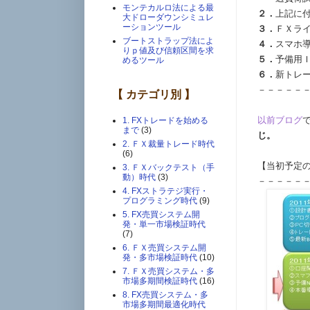
モンテカルロ法による最
２．
上記に
大ドローダウンシミュレ
ーションツール
３．
ＦＸラ
ブートストラップ法によ
４．
スマホ
りｐ値及び信頼区間を求
５．
予備用
めるツール
６．
新トレ
－－－－－
【 カテゴリ別 】
以前ブログ
1. FXトレードを始める
まで
(3)
じ。
2. ＦＸ裁量トレード時代
(6)
【当初予定
3. ＦＸバックテスト（手
動）時代
(3)
－－－－－
4. FXストラテジ実行・
プログラミング時代
(9)
5. FX売買システム開
発・単一市場検証時代
(7)
6. ＦＸ売買システム開
発・多市場検証時代
(10)
7. ＦＸ売買システム・多
市場多期間検証時代
(16)
8. FX売買システム・多
市場多期間最適化時代