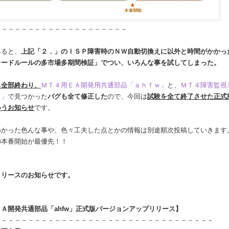
－－－－－－－－－－－－－－－－－－－－
みると、
上記「２．」のＩＳＰ障害時のＮＷ自動切換えに以外と時間がかかっ
レードルールの多市場多期間検証」でつい、いろんな事を試してしまった。
も全部終わり、
ＭＴ４用ＥＡ開発用共通部品「ａｈｆｗ」
と、
ＭＴ４障害監視
ｃ」
で見つかった
バグも全て修正した
ので、今回は
試験を全て終了させた正式
いうお知らせ
です。
わかった色んな事や、色々工夫した点とかの情報は別途順次投稿していきます
の本番開始が最優先！！
リリースのお知らせです。
Ａ開発共通部品「ahfw」正式版バージョンアップリリース】
－－－－－－－－－－－－－－－－－－－－－－－－－－－－－－－－－