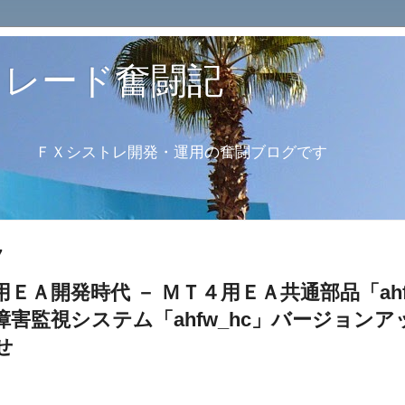
トレード奮闘記
・運用の奮闘ブログです
7
用ＥＡ開発時代 － ＭＴ４用ＥＡ共通部品「ah
障害監視システム「ahfw_hc」バージョンア
せ