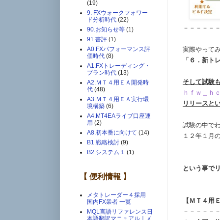
(19)
9. FXウォークフォワー
ド分析時代
(22)
－－－－－
90.お知らせ等
(1)
91.書評
(1)
実際やって
A0.FXパフォーマンス評
価時代
(8)
「６．新ト
A1.FXトレーディング・
プラン時代
(13)
そして試験
A2.ＭＴ４用ＥＡ開発時
代
(48)
ｈｆｗ＿ｈ
A3.ＭＴ４用ＥＡ実行環
リリースと
境構築
(6)
A4.MT4EAライブ口座運
用
(2)
試験の中で
A8.初本番に向けて
(14)
１２年１月
B1.戦略検討
(9)
B2.システム１
(1)
という事で
【 便利情報 】
メタトレーダー４採用
【ＭＴ４用Ｅ
国内FX業者 一覧
－－－－－
MQL言語リファレンス日
本語翻訳マニュアル｜メ