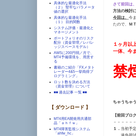
具体的な最適化手法
さて前回は
（２） 堅牢なパラメータ
方法の検討
値の選択
今回は、
今
具体的な最適化手法
（１） 目的関数
たので、
Ｍ
システム評価・最適化と
マネージメント
ポートフォリオのリスク
配分（資金管理／レバレ
１ヶ月以
ッジスペースモデル）
一体、今
AWSに200円弱／月で、
MT4予備環境を、用意す
る
禁
書籍のご紹介「FXメタト
レーダー4&5一挙両得プ
ログラミング」
ロット数を決める方法
（資金管理）について
■■ 過去記事 一覧 ■■
ちゃうちゃ
【 ダウンロード 】
【前回ブロ
MT4用EA開発用共通部
－－－－－
品「ａｈｆｗ」
１．
当初予
MT4障害監視システム
「ahfw_hc」
過負荷試