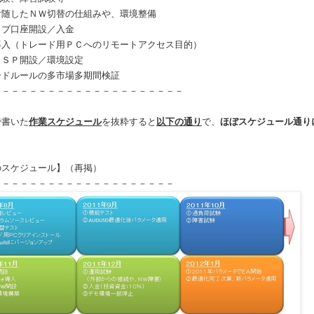
付随したＮＷ切替の仕組みや、環境整備
イブ口座開設／入金
導入（トレード用ＰＣへのリモートアクセス目的）
ＩＳＰ開設／環境設定
ードルールの多市場多期間検証
－－－－－－－－－－－－－－－－－－－－－
で書いた
作業スケジュール
を抜粋すると
以下の通り
で、
ほぼスケジュール通り
のスケジュール】（再掲）
－－－－－－－－－－－－－－－－－－－－