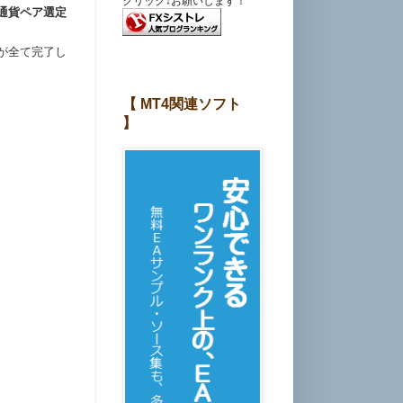
クリック↓お願いします！
通貨ペア選定
が全て完了し
【 MT4関連ソフト
】