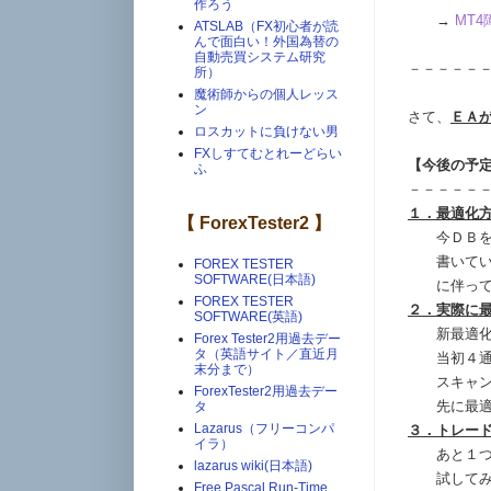
作ろう
→
MT4
ATSLAB（FX初心者が読
んで面白い！外国為替の
自動売買システム研究
－－－－－
所）
魔術師からの個人レッス
ン
さて、
ＥＡ
ロスカットに負けない男
FXしすてむとれーどらい
【今後の予
ふ
－－－－－
１．最適化
【 ForexTester2 】
今ＤＢを使
書いている
FOREX TESTER
SOFTWARE(日本語)
に伴って、
FOREX TESTER
２．実際に
SOFTWARE(英語)
新最適化方
Forex Tester2用過去デー
タ（英語サイト／直近月
当初４通貨
末分まで）
スキャンは
ForexTester2用過去デー
先に最適化
タ
Lazarus（フリーコンパ
３．トレー
イラ）
あと１つだ
lazarus wiki(日本語)
試してみ
Free Pascal Run-Time