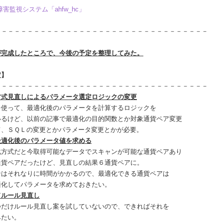
障害監視システム「ahfw_hc」
－－－－－－－－－－－－－－－－－－－－－－－－－－－－－－－－－
が完成したところで、今後の予定を整理してみた。
定】
－－－－－－－－－－－－－－－－－－－－－－－－－－－－－－－－－
方式見直しによるパラメータ選定ロジックの変更
って、最適化後のパラメータを計算するロジックを
けど、以前の記事で最適化の目的関数とか対象通貨ペア変更
ＳＱＬの変更とかパラメータ変更とかが必要。
最適化後のパラメータ値を求める
式だと今取得可能なデータでスキャンが可能な通貨ペアあり
ペアだったけど、見直しの結果６通貨ペアに。
それなりに時間がかかるので、最適化できる通貨ペアは
してパラメータを求めておきたい。
ドルール見直し
けルール見直し案を試していないので、できればそれを
たい。